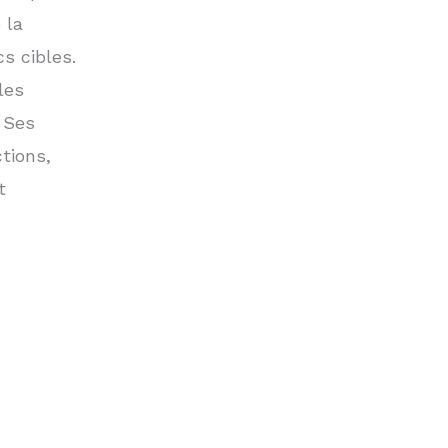
 la
cs cibles.
les
. Ses
tions,
t