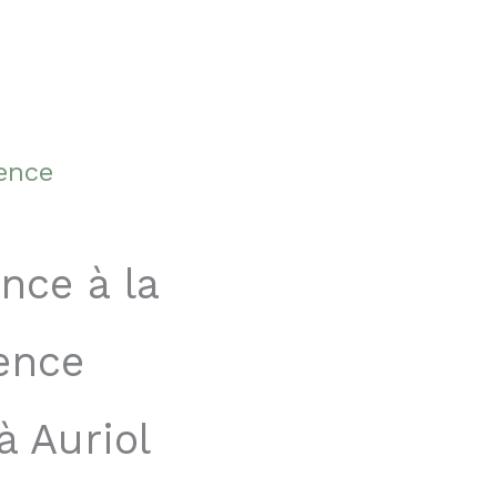
gence
nce à la
ence
à Auriol