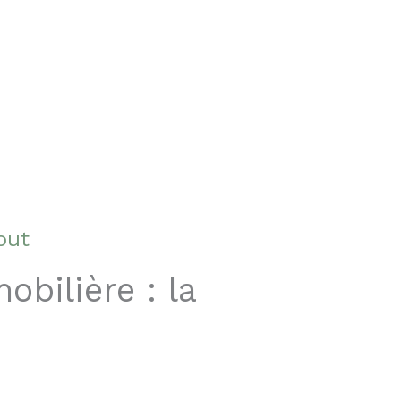
out
obilière : la