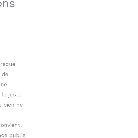
ons
orsque
u de
une
 le juste
e bien ne
convient,
nce publie