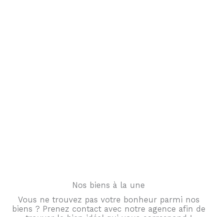
indépendante, à taille humaine, qui
souhaite créer une relation de confiance
et de proximité avec ses clients. En tant
qu’entreprise familiale nous avons à
cœur d’être disponible et à l’écoute de
vos besoins.
Mélanie Morfin
Nos biens à la une
Vous ne trouvez pas votre bonheur parmi nos
biens ? Prenez contact avec notre agence afin de